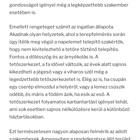
gondosságot igényel még a legképzettebb szakember
esetében is.
Emellett rengeteget számít az ingatlan állapota.
Akadnak olyan helyzetek, ahol a terepfelmérés során
úgy ítélik meg végül a napelemet telepítő szakértők,
hogy nem kivitelezhető a tetőre történő telepítés.
Fontos a dőlésszög és az árnyékolás is. A
tetőszerkezet, a fa idővel változik, az évek alatt sajnos
kikezdheti a jégeső vagy a viharos szél még a
legedzettebb tetőszerkezetet is. Elég az is, ha csupán
egy cserép elmozdul a helyéről, vagy a lemez csúszik
odébb, és máris a födém ázik, ha esik az eső. A
tetőszerkezet folyamatos karbantartást igényel tehát,
ami sok esetben sajnos nélkülözésre kerül a különböző
háztartásokban.
Ezt természetesen nagyon alaposan felmérik az adott
szakemberek. Amennyiben a rendelkezésre álló terület