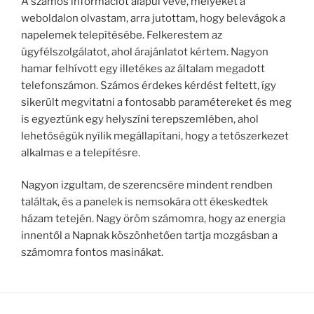
A számos információt alapul véve, melyeket a
weboldalon olvastam, arra jutottam, hogy belevágok a
napelemek telepítésébe. Felkerestem az
ügyfélszolgálatot, ahol árajánlatot kértem. Nagyon
hamar felhívott egy illetékes az általam megadott
telefonszámon. Számos érdekes kérdést feltett, így
sikerült megvitatni a fontosabb paramétereket és meg
is egyeztünk egy helyszíni terepszemlében, ahol
lehetőségük nyílik megállapítani, hogy a tetőszerkezet
alkalmas e a telepítésre.
Nagyon izgultam, de szerencsére mindent rendben
találtak, és a panelek is nemsokára ott ékeskedtek
házam tetején. Nagy öröm számomra, hogy az energia
innentől a Napnak köszönhetően tartja mozgásban a
számomra fontos masinákat.