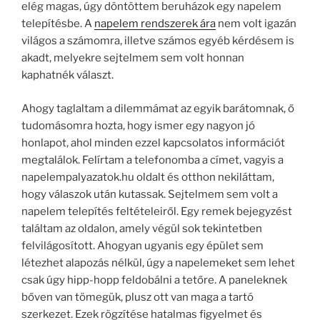
elég magas, úgy döntöttem beruházok egy napelem
telepítésbe. A
napelem rendszerek ára
nem volt igazán
világos a számomra, illetve számos egyéb kérdésem is
akadt, melyekre sejtelmem sem volt honnan
kaphatnék választ.
Ahogy taglaltam a dilemmámat az egyik barátomnak, ő
tudomásomra hozta, hogy ismer egy nagyon jó
honlapot, ahol minden ezzel kapcsolatos információt
megtalálok. Felírtam a telefonomba a címet, vagyis a
napelempalyazatok.hu oldalt és otthon nekiláttam,
hogy válaszok után kutassak. Sejtelmem sem volt a
napelem telepítés feltételeiről. Egy remek bejegyzést
találtam az oldalon, amely végül sok tekintetben
felvilágosított. Ahogyan ugyanis egy épület sem
létezhet alapozás nélkül, úgy a napelemeket sem lehet
csak úgy hipp-hopp feldobálni a tetőre. A paneleknek
bőven van tömegük, plusz ott van maga a tartó
szerkezet. Ezek rögzítése hatalmas figyelmet és