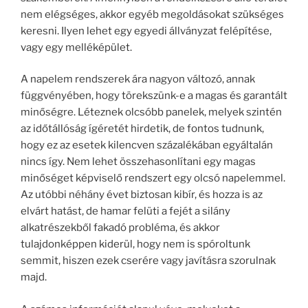
nem elégséges, akkor egyéb megoldásokat szükséges
keresni. Ilyen lehet egy egyedi állványzat felépítése,
vagy egy melléképület.
A napelem rendszerek ára nagyon változó, annak
függvényében, hogy törekszünk-e a magas és garantált
minőségre. Léteznek olcsóbb panelek, melyek szintén
az időtállóság ígéretét hirdetik, de fontos tudnunk,
hogy ez az esetek kilencven százalékában egyáltalán
nincs így. Nem lehet összehasonlítani egy magas
minőséget képviselő rendszert egy olcsó napelemmel.
Az utóbbi néhány évet biztosan kibír, és hozza is az
elvárt hatást, de hamar felüti a fejét a silány
alkatrészekből fakadó probléma, és akkor
tulajdonképpen kiderül, hogy nem is spóroltunk
semmit, hiszen ezek cserére vagy javításra szorulnak
majd.