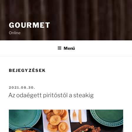
GOURMET
Online
Menü
BEJEGYZÉSEK
BEKÜLDVE:
2021.08.30.
Az odaégett piritóstól a steakig