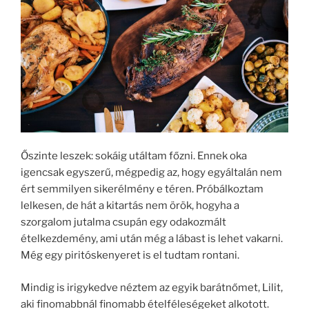
Őszinte leszek: sokáig utáltam főzni. Ennek oka
igencsak egyszerű, mégpedig az, hogy egyáltalán nem
ért semmilyen sikerélmény e téren. Próbálkoztam
lelkesen, de hát a kitartás nem örök, hogyha a
szorgalom jutalma csupán egy odakozmált
ételkezdemény, ami után még a lábast is lehet vakarni.
Még egy piritóskenyeret is el tudtam rontani.
Mindig is irigykedve néztem az egyik barátnőmet, Lilit,
aki finomabbnál finomabb ételféleségeket alkotott.