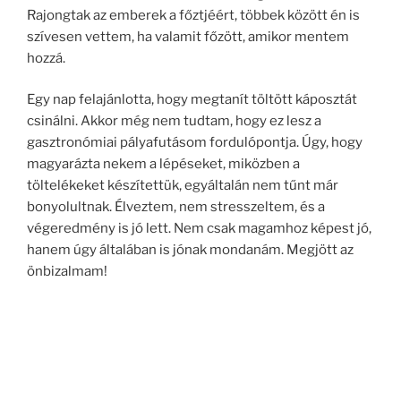
Rajongtak az emberek a főztjéért, többek között én is
szívesen vettem, ha valamit főzött, amikor mentem
hozzá.
Egy nap felajánlotta, hogy megtanít töltött káposztát
csinálni. Akkor még nem tudtam, hogy ez lesz a
gasztronómiai pályafutásom fordulópontja. Úgy, hogy
magyarázta nekem a lépéseket, miközben a
töltelékeket készítettük, egyáltalán nem tűnt már
bonyolultnak. Élveztem, nem stresszeltem, és a
végeredmény is jó lett. Nem csak magamhoz képest jó,
hanem úgy általában is jónak mondanám. Megjött az
önbizalmam!
Lilinek köszönhetően jöttem rá, hogy a főzés
tudománya semmi máson nem múlik, minthogy egy jó
recept útmutatója mentén elinduljunk.
Segített gyűjteni weboldalakat, ahol rengeteg recept
volt, és már ő sokat kipróbált belőlük, tudta, hogy