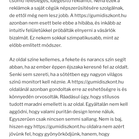
csomó felesleges, idegesítő reklámot. Néha ezek a
reklámok a saját cégük népszerűsítésére szolgálnak,
de ettől még nem lesz jobb. A https://gumidiszkont.hu
azonban nem esett bele ebbe a hibába, és inkább az
intuitív felületükkel próbálták elnyerni a vásárlók
bizalmát. Ez nekem sokkal szimpatikusabb, mint az
előbb említett módszer.
Az oldal színe kellemes, a fekete és narancs szín segít
abban, ha az ember éppen éjszaka keresné fel az oldalt.
Senki sem szereti, ha a sötétben egy nagyon világos
színű monitort kell néznie. A https://gumidiszkont.hu
oldalánál azonban gondoltak erre az eshetőségre is és
könnyedén orvosolták. Ráadásul úgy, hogy stílusos
tudott maradni emellett is az oldal. Egyáltalán nem kell
aggódni, hogy valami puritán design lenne náluk.
Egyszerűen csak nincsen semmi sallang. Nem is baj,
hiszen egy https://gumidiszkont.hu oldalra nem azért
jövünk fel, hogy gyönyörködjünk, hanem, hogy