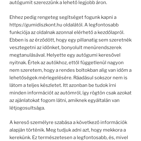
autógumit szerezzünk a lehető legjobb áron.
Ehhez pedig rengeteg segítséget fogunk kapni a
https://gumidiszkont.hu oldalától. A legfontosabb
funkciója az oldalnak azonnal elérhető a kezdőlapról.
Ebben is az érződött, hogy egy pillanatig sem szeretnék
vesztegetni az időnket, bonyolult menürendszerek
megtanulásával. Helyette egy autógumi keresővel
nyitnak. Értek az autókhoz, ettől függetlenül nagyon
nem szeretem, hogy a rendes boltokban alig van időm a
lehetőségek mérlegelésére. Ráadásul sokszor nem is
látom a teljes készletet. Itt azonban be tudok írni
minden információt az autómról, így rögtön csak azokat
az ajánlatokat fogom látni, amiknek egyáltalán van
létjogosultsága.
A kereső személyre szabása a következő információk
alapján történik. Meg tudjuk adni azt, hogy mekkora a
kerekünk. Ez természetesen a legfontosabb, és, mivel