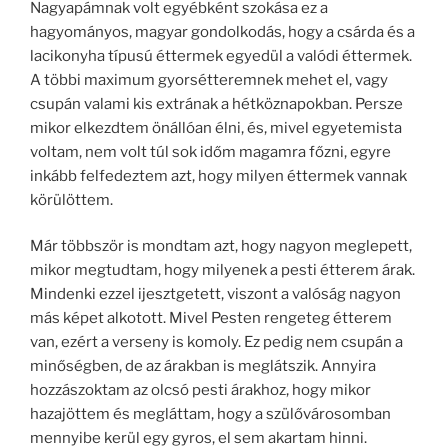
Nagyapámnak volt egyébként szokása ez a
hagyományos, magyar gondolkodás, hogy a csárda és a
lacikonyha típusú éttermek egyedül a valódi éttermek.
A többi maximum gyorsétteremnek mehet el, vagy
csupán valami kis extrának a hétköznapokban. Persze
mikor elkezdtem önállóan élni, és, mivel egyetemista
voltam, nem volt túl sok időm magamra főzni, egyre
inkább felfedeztem azt, hogy milyen éttermek vannak
körülöttem.
Már többször is mondtam azt, hogy nagyon meglepett,
mikor megtudtam, hogy milyenek a pesti étterem árak.
Mindenki ezzel ijesztgetett, viszont a valóság nagyon
más képet alkotott. Mivel Pesten rengeteg étterem
van, ezért a verseny is komoly. Ez pedig nem csupán a
minőségben, de az árakban is meglátszik. Annyira
hozzászoktam az olcsó pesti árakhoz, hogy mikor
hazajöttem és megláttam, hogy a szülővárosomban
mennyibe kerül egy gyros, el sem akartam hinni.