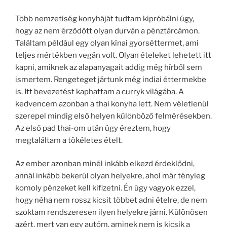
Több nemzetiség konyháját tudtam kipróbálni úgy,
hogy az nem érződött olyan durván a pénztárcámon.
Találtam például egy olyan kínai gyorséttermet, ami
teljes mértékben vegán volt. Olyan ételeket lehetett itt
kapni, amiknek az alapanyagait addig még hírből sem
ismertem. Rengeteget jártunk még indiai éttermekbe
is. Itt bevezetést kaphattam a curryk világába. A
kedvencem azonban a thai konyha lett. Nem véletlenül
szerepel mindig első helyen különböző felmérésekben.
Az első pad thai-om után úgy éreztem, hogy
megtaláltam a tökéletes ételt.
Az ember azonban minél inkább elkezd érdeklődni,
annál inkább bekerül olyan helyekre, ahol már tényleg
komoly pénzeket kell kifizetni. Én úgy vagyok ezzel,
hogy néha nem rossz kicsit többet adni ételre, de nem
szoktam rendszeresen ilyen helyekre járni. Különösen
azért, mert van egy autóm, aminek nem is kicsik a