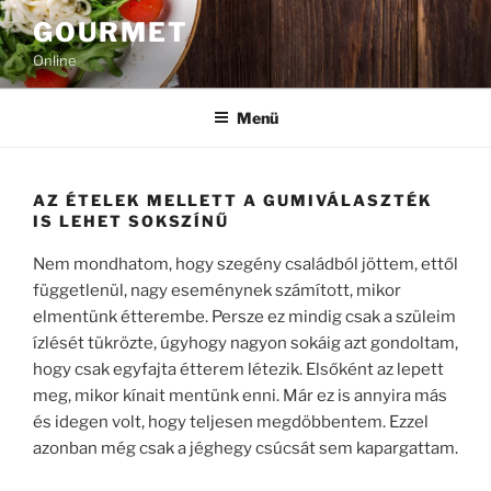
Tartalomhoz
GOURMET
Online
Menü
AZ ÉTELEK MELLETT A GUMIVÁLASZTÉK
IS LEHET SOKSZÍNŰ
Nem mondhatom, hogy szegény családból jöttem, ettől
függetlenül, nagy eseménynek számított, mikor
elmentünk étterembe. Persze ez mindig csak a szüleim
ízlését tükrözte, úgyhogy nagyon sokáig azt gondoltam,
hogy csak egyfajta étterem létezik. Elsőként az lepett
meg, mikor kínait mentünk enni. Már ez is annyira más
és idegen volt, hogy teljesen megdöbbentem. Ezzel
azonban még csak a jéghegy csúcsát sem kapargattam.