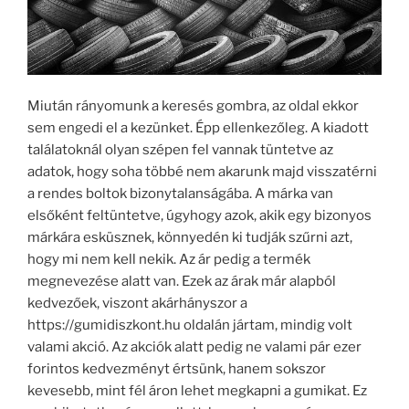
Miután rányomunk a keresés gombra, az oldal ekkor
sem engedi el a kezünket. Épp ellenkezőleg. A kiadott
találatoknál olyan szépen fel vannak tüntetve az
adatok, hogy soha többé nem akarunk majd visszatérni
a rendes boltok bizonytalanságába. A márka van
elsőként feltüntetve, úgyhogy azok, akik egy bizonyos
márkára esküsznek, könnyedén ki tudják szűrni azt,
hogy mi nem kell nekik. Az ár pedig a termék
megnevezése alatt van. Ezek az árak már alapból
kedvezőek, viszont akárhányszor a
https://gumidiszkont.hu oldalán jártam, mindig volt
valami akció. Az akciók alatt pedig ne valami pár ezer
forintos kedvezményt értsünk, hanem sokszor
kevesebb, mint fél áron lehet megkapni a gumikat. Ez