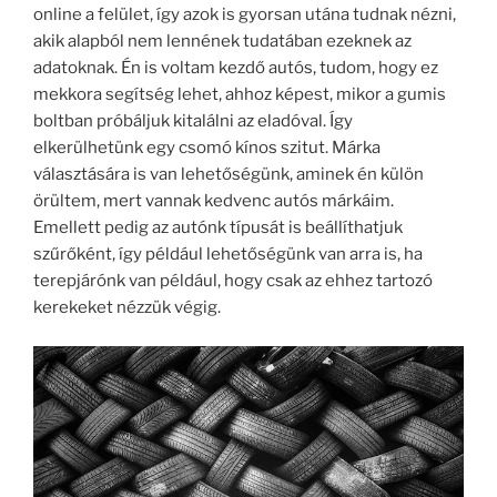
online a felület, így azok is gyorsan utána tudnak nézni,
akik alapból nem lennének tudatában ezeknek az
adatoknak. Én is voltam kezdő autós, tudom, hogy ez
mekkora segítség lehet, ahhoz képest, mikor a gumis
boltban próbáljuk kitalálni az eladóval. Így
elkerülhetünk egy csomó kínos szitut. Márka
választására is van lehetőségünk, aminek én külön
örültem, mert vannak kedvenc autós márkáim.
Emellett pedig az autónk típusát is beállíthatjuk
szűrőként, így például lehetőségünk van arra is, ha
terepjárónk van például, hogy csak az ehhez tartozó
kerekeket nézzük végig.