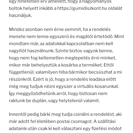
egy hihetetlen érv amellett, hogy a hagyományos
boltok helyett inkább a https://gumidiszkont.hu oldalát
használjuk.
Mindez azonban nem érne semmit, ha a rendelés
menete nem lenne egyszerű és magától értetődő. Mint
mondtam már, az adatokkal kapcsolatban nem kell
nagyítót használnunk. Szinte biztos vagyok benne,
hogy nem fog kellemetlen meglepetés érni minket,
mikor már behelyeztük a kosárba a terméket. Ettől
függetlenül, valamilyen hiba bármikor becsúszhat a mi
részünkről. Ezért is jó, hogy a rendelés leadása előtt
még meg tudjuk nézni egyszer a virtuális kosarunkat.
Így meggyőződhetünk arról, hogy biztosan nem
raktunk be duplán, vagy helytelenül valamit.
Innentől pedig bárki meg tudja csinálni a rendelést, aki
már adott fel életében postai csomagot. A szállítási
adataink után csak ki kell választani egy fizetési módot