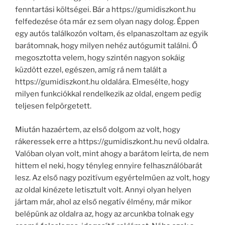
fenntartási költségei. Bár a https://gumidiszkont.hu
felfedezése óta már ez sem olyan nagy dolog. Éppen
egy autós találkozón voltam, és elpanaszoltam az egyik
barátomnak, hogy milyen nehéz autógumit találni. Ő
megosztotta velem, hogy szintén nagyon sokáig
küzdött ezzel, egészen, amíg rá nem talált a
https://gumidiszkont.hu oldalára. Elmesélte, hogy
milyen funkciókkal rendelkezik az oldal, engem pedig
teljesen felpörgetett.
Miután hazaértem, az első dolgom az volt, hogy
rákeressek erre a https://gumidiszkont.hu nevű oldalra.
Valóban olyan volt, mint ahogy a barátom leírta, de nem
hittem el neki, hogy tényleg ennyire felhasználóbarát
lesz. Az első nagy pozitívum egyértelműen az volt, hogy
az oldal kinézete letisztult volt. Annyi olyan helyen
jártam már, ahol az első negatív élmény, már mikor
belépünk az oldalra az, hogy az arcunkba tolnak egy