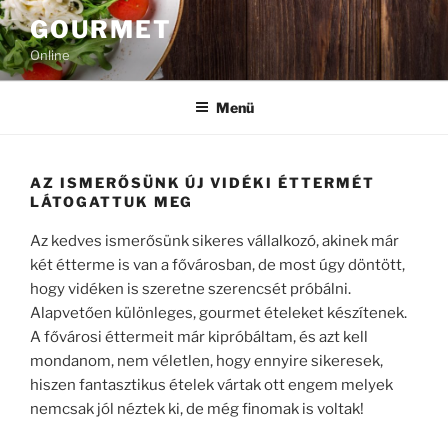
Tartalomhoz
GOURMET
Online
Menü
AZ ISMERŐSÜNK ÚJ VIDÉKI ÉTTERMÉT
LÁTOGATTUK MEG
Az kedves ismerősünk sikeres vállalkozó, akinek már
két étterme is van a fővárosban, de most úgy döntött,
hogy vidéken is szeretne szerencsét próbálni.
Alapvetően különleges, gourmet ételeket készítenek.
A fővárosi éttermeit már kipróbáltam, és azt kell
mondanom, nem véletlen, hogy ennyire sikeresek,
hiszen fantasztikus ételek vártak ott engem melyek
nemcsak jól néztek ki, de még finomak is voltak!