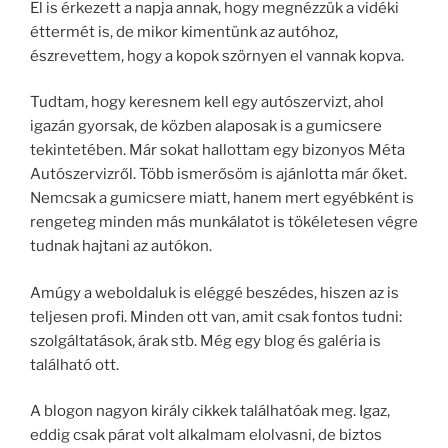
El is érkezett a napja annak, hogy megnézzük a vidéki
éttermét is, de mikor kimentünk az autóhoz,
észrevettem, hogy a kopok szörnyen el vannak kopva.
Tudtam, hogy keresnem kell egy autószervizt, ahol
igazán gyorsak, de közben alaposak is a gumicsere
tekintetében. Már sokat hallottam egy bizonyos Méta
Autószervizről. Több ismerősöm is ajánlotta már őket.
Nemcsak a gumicsere miatt, hanem mert egyébként is
rengeteg minden más munkálatot is tökéletesen végre
tudnak hajtani az autókon.
Amúgy a weboldaluk is eléggé beszédes, hiszen az is
teljesen profi. Minden ott van, amit csak fontos tudni:
szolgáltatások, árak stb. Még egy blog és galéria is
található ott.
A blogon nagyon király cikkek találhatóak meg. Igaz,
eddig csak párat volt alkalmam elolvasni, de biztos