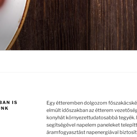
BAN IS
Egy étteremben dolgozom főszakácsként
UNK
elmúlt időszakban az étterem vezetősége
konyhát környezettudatosabbá tegyék. 
segítségével napelem paneleket telepítt
áramfogyasztást napenergiával biztosítha