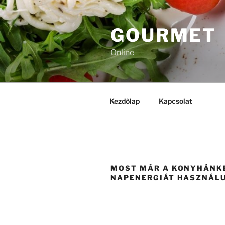
Tartalomhoz
GOURMET
Online
Kezdőlap
Kapcsolat
MOST MÁR A KONYHÁNK
NAPENERGIÁT HASZNÁL