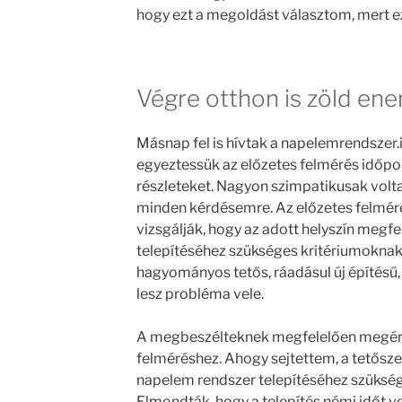
hogy ezt a megoldást választom, mert e
Végre otthon is zöld ene
Másnap fel is hívtak a napelemrendszer.
egyeztessük az előzetes felmérés időpont
részleteket. Nagyon szimpatikusak volt
minden kérdésemre. Az előzetes felméré
vizsgálják, hogy az adott helyszín megf
telepítéséhez szükséges kritériumoknak
hagyományos tetős, ráadásul új építésű
lesz probléma vele.
A megbeszélteknek megfelelően megér
felméréshez. Ahogy sejtettem, a tetősz
napelem rendszer telepítéséhez szüksé
Elmondták, hogy a telepítés némi időt v