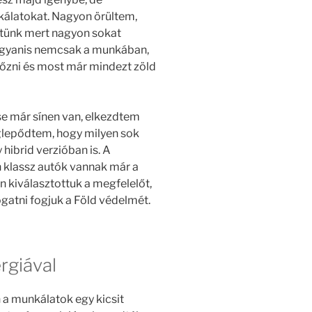
kálatokat. Nagyon örültem,
ttünk mert nagyon sokat
Ugyanis nemcsak a munkában,
főzni és most már mindezt zöld
se már sínen van, elkezdtem
glepődtem, hogy milyen sok
hibrid verzióban is. A
 klassz autók vannak már a
 kiválasztottuk a megfelelőt,
ogatni fogjuk a Föld védelmét.
rgiával
 a munkálatok egy kicsit