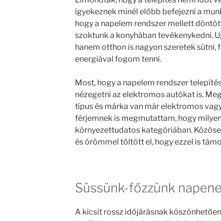
igyekeznek minél előbb befejezni a mun
hogy a napelem rendszer mellett döntö
szoktunk a konyhában tevékenykedni. 
hanem otthon is nagyon szeretek sütni, 
energiával fogom tenni.
Most, hogy a napelem rendszer telepíté
nézegetni az elektromos autókat is. Me
típus és márka van már elektromos vagy 
férjemnek is megmutattam, hogy milyen
környezettudatos kategóriában. Közösen
és örömmel töltött el, hogy ezzel is tám
Süssünk-főzzünk napene
A kicsit rossz időjárásnak köszönhetően