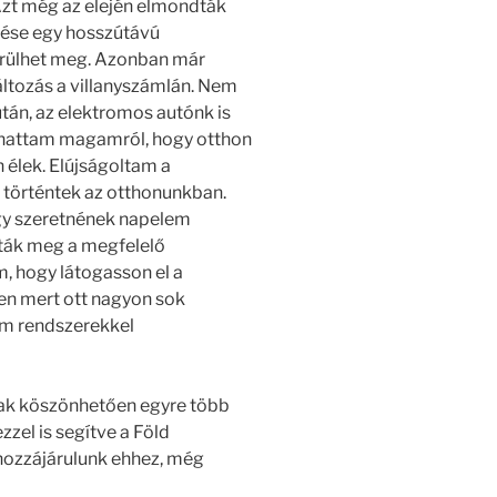
 Azt még az elején elmondták
tése egy hosszútávú
térülhet meg. Azonban már
áltozás a villanyszámlán. Nem
tán, az elektromos autónk is
hattam magamról, hogy otthon
élek. Elújságoltam a
 történtek az otthonunkban.
ogy szeretnének napelem
lták meg a megfelelő
m, hogy látogasson el a
en mert ott nagyon sok
em rendszerekkel
nak köszönhetően egyre több
zzel is segítve a Föld
 hozzájárulunk ehhez, még