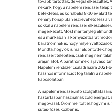
tovább tartottak, de végül elkészültek.
nekünk, hogy a napelem rendszer telepí
befektetés, és körülbelül 8-10 év alatt 
néhány hónap után észrevehető lesz a v
sokkal a napelem rendszer elkészülése u
megérkezett. Most már tényleg elmond
és a munkában is környezetbarát módon 
barátnőmnek is, hogy milyen változások
Mondta, hogy ők is már eldöntötték, h
rendszert telepíteni, csak még nem talá
árajánlatot. A barátnőmnek is javasolta
Napelem rendszer családi házra 2021-b
hasznos információt fog találni a napel
kapcsolatban.
A napelemrendszer.info szolgáltatásai
háztartásban használnak zöld energiát, e
megóvását. Örömmel tölt el, hogy mi is
sütés-főzés közben is.