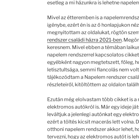
esetleg a mi házunkra is lehetne napelem
Mivel az étteremben is a napelemrendsze
igénybe, ezért én is az ő honlapjukon né
megnyitottam az oldalukat, rögtön szem
rendszer családi házra 2021-ben
. Megör
keresnem. Mivel ebben a témában laikus
napelem rendszerrel kapcsolatos cikke
egyébként nagyon megtetszett, főleg, 
letisztultsága, semmi flancolás nem volt 
tájékozódtam a Napelem rendszer csalá
részleteiről, kitöltöttem az oldalon talál
Ezután még elolvastam több cikket is a
elektromos autókról is. Már egy ideje já
leváltjuk a jelenlegi autónkat egy elektr
ezért a töltés kicsit macerás lett volna.
otthoni napelem rendszer akkor lehet, h
tervezni, hogy az elektromos autót is le