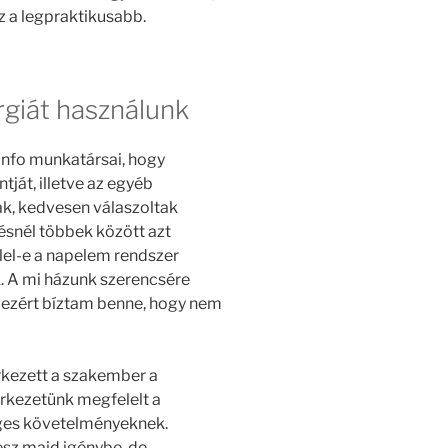
z a legpraktikusabb.
rgiát használunk
info munkatársai, hogy
ját, illetve az egyéb
ak, kedvesen válaszoltak
snél többek között azt
elel-e a napelem rendszer
. A mi házunk szerencsére
, ezért bíztam benne, hogy nem
kezett a szakember a
erkezetünk megfelelt a
ges követelményeknek.
esz majd igénybe, de