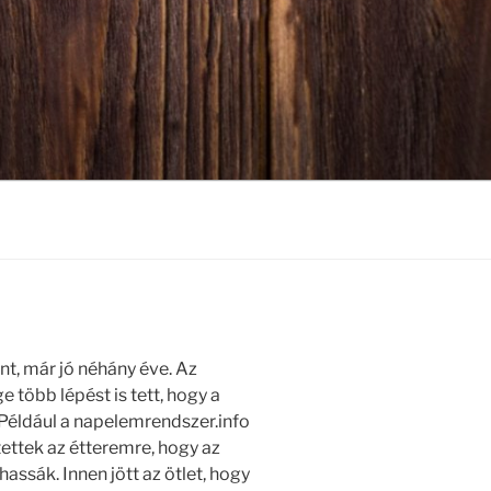
, már jó néhány éve. Az
 több lépést is tett, hogy a
Például a napelemrendszer.info
ettek az étteremre, hogy az
ssák. Innen jött az ötlet, hogy