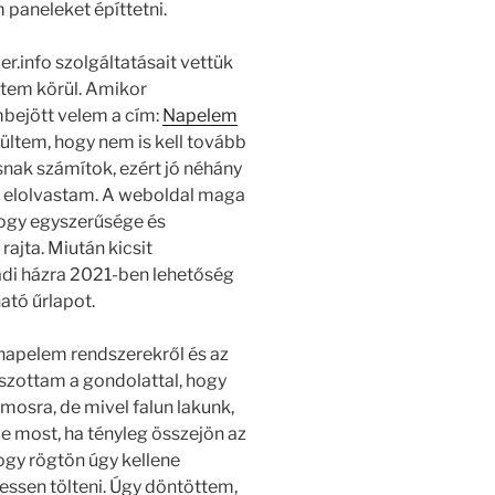
 paneleket építtetni.
r.info szolgáltatásait vettük
ztem körül. Amikor
bejött velem a cím:
Napelem
ültem, hogy nem is kell tovább
nak számítok, ezért jó néhány
t elolvastam. A weboldal maga
hogy egyszerűsége és
rajta. Miután kicsit
di házra 2021-ben lehetőség
ható űrlapot.
 napelem rendszerekről és az
tszottam a gondolattal, hogy
omosra, de mivel falun lakunk,
 De most, ha tényleg összejön az
ogy rögtön úgy kellene
hessen tölteni. Úgy döntöttem,