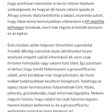
hogy pontosan mennyibe is kerül, milyen lépések
szükségesek, és hogyan áll össze valami igazán jó.
Ahogy a leves illata betöltötte a lakást, eszembe jutott,
hogy ideje lenne komolyabban utánanézni a
kft alapítás
költségei
témának, mert már régóta érlelődik bennem
ez az egész.
Evés közben aztán teljesen felvettem a gondolat
fonalát. Mindig szeretek olyan döntéseket hozni,
amelyek mögött valódi információ áll, nem csak
hirtelen felindulás vagy valami futó ötlet. Így jutottam
el ahhoz, hogy ismét felkeressem a grossoffice.hu
oldalt, amit korábban már megnyitottam, de most
sokkal tudatosabban kezdtem böngészni. Valahogy az
egész olyan természetes folyamatnak tűnt: főzés,
pihenés, gondolkodás, majd információgyűjtés. Nekem
nagyon fontos, hogy valami ne csak hasznos legyen,
hanem közben kellemes is, és a grossoffice.hu
weboldala pontosan ilyen élményt ad.