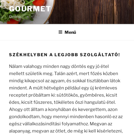
Tartalomhoz
GOURMET
Online
Menü
SZÉKHELYBEN A LEGJOBB SZOLGÁLTATÓ!
Nálam valahogy minden nagy döntés egy jó étel
mellett születik meg. Talán azért, mert főzés közben
mindig kikapcsol az agyam, és sokkal tisztábban látok
mindent. A múlt hétvégén például egy új krémleves
receptet próbáltam ki: sütőtökös, gyömbéres, kicsit
édes, kicsit fűszeres, tökéletes őszi hangulatú étel.
Ahogy ott álltam a konyhában és kevergettem, azon
gondolkodtam, hogy mennyi mindenben hasonló ez az
egész vállalkozásindítási folyamathoz. Megvan az
alapanyag, megvan az ötlet, de még ki kell kísérletezni,