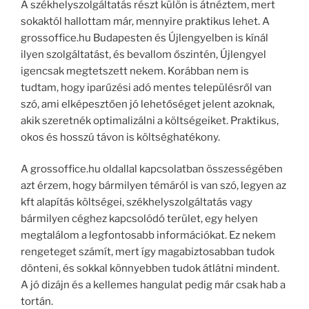
A székhelyszolgáltatás részt külön is átnéztem, mert
sokaktól hallottam már, mennyire praktikus lehet. A
grossoffice.hu Budapesten és Újlengyelben is kínál
ilyen szolgáltatást, és bevallom őszintén, Újlengyel
igencsak megtetszett nekem. Korábban nem is
tudtam, hogy iparűzési adó mentes településről van
szó, ami elképesztően jó lehetőséget jelent azoknak,
akik szeretnék optimalizálni a költségeiket. Praktikus,
okos és hosszú távon is költséghatékony.
A grossoffice.hu oldallal kapcsolatban összességében
azt érzem, hogy bármilyen témáról is van szó, legyen az
kft alapítás költségei, székhelyszolgáltatás vagy
bármilyen céghez kapcsolódó terület, egy helyen
megtalálom a legfontosabb információkat. Ez nekem
rengeteget számít, mert így magabiztosabban tudok
dönteni, és sokkal könnyebben tudok átlátni mindent.
A jó dizájn és a kellemes hangulat pedig már csak hab a
tortán.