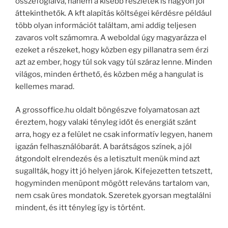
összefoglalva, hanem a kisebb részletek is nagyon jól
áttekinthetők. A kft alapítás költségei kérdésre például
több olyan információt találtam, ami addig teljesen
zavaros volt számomra. A weboldal úgy magyarázza el
ezeket a részeket, hogy közben egy pillanatra sem érzi
azt az ember, hogy túl sok vagy túl száraz lenne. Minden
világos, minden érthető, és közben még a hangulat is
kellemes marad.
A grossoffice.hu oldalt böngészve folyamatosan azt
éreztem, hogy valaki tényleg időt és energiát szánt
arra, hogy ez a felület ne csak informatív legyen, hanem
igazán felhasználóbarát. A barátságos színek, a jól
átgondolt elrendezés és a letisztult menük mind azt
sugallták, hogy itt jó helyen járok. Kifejezetten tetszett,
hogyminden menüpont mögött releváns tartalom van,
nem csak üres mondatok. Szeretek gyorsan megtalálni
mindent, és itt tényleg így is történt.