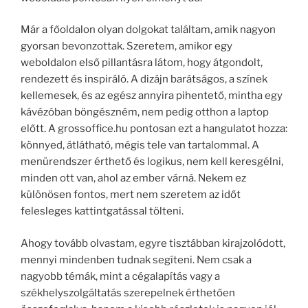
Már a főoldalon olyan dolgokat találtam, amik nagyon
gyorsan bevonzottak. Szeretem, amikor egy
weboldalon első pillantásra látom, hogy átgondolt,
rendezett és inspiráló. A dizájn barátságos, a színek
kellemesek, és az egész annyira pihentető, mintha egy
kávézóban böngészném, nem pedig otthon a laptop
előtt. A grossoffice.hu pontosan ezt a hangulatot hozza:
könnyed, átlátható, mégis tele van tartalommal. A
menürendszer érthető és logikus, nem kell keresgélni,
minden ott van, ahol az ember várná. Nekem ez
különösen fontos, mert nem szeretem az időt
felesleges kattintgatással tölteni.
Ahogy tovább olvastam, egyre tisztábban kirajzolódott,
mennyi mindenben tudnak segíteni. Nem csak a
nagyobb témák, mint a cégalapítás vagy a
székhelyszolgáltatás szerepelnek érthetően