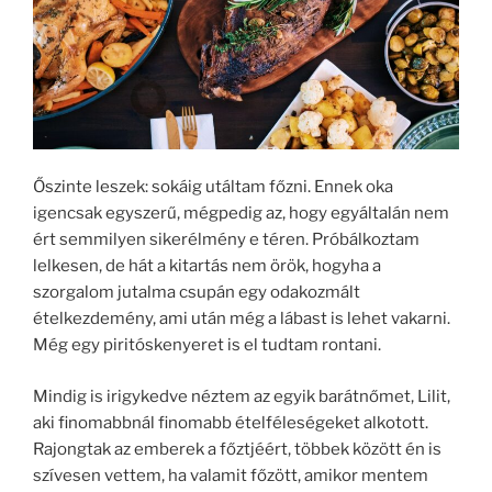
Őszinte leszek: sokáig utáltam főzni. Ennek oka
igencsak egyszerű, mégpedig az, hogy egyáltalán nem
ért semmilyen sikerélmény e téren. Próbálkoztam
lelkesen, de hát a kitartás nem örök, hogyha a
szorgalom jutalma csupán egy odakozmált
ételkezdemény, ami után még a lábast is lehet vakarni.
Még egy piritóskenyeret is el tudtam rontani.
Mindig is irigykedve néztem az egyik barátnőmet, Lilit,
aki finomabbnál finomabb ételféleségeket alkotott.
Rajongtak az emberek a főztjéért, többek között én is
szívesen vettem, ha valamit főzött, amikor mentem