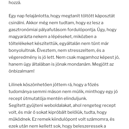
hozzá.
Egy nap felajánlotta, hogy megtanít töltött káposztát
csinálni. Akkor még nem tudtam, hogy ez lesz a
gasztronómiai pályafutásom fordulópontja. Úgy, hogy
magyarázta nekem a lépéseket, miközben a
töltelékeket készítettük, egyáltalán nem tűnt már
bonyolultnak. Élveztem, nem stresszeltem, és a
végeredmény is jó lett. Nem csak magamhoz képest jó,
hanem úgy általában is jónak mondanám. Megjött az
önbizalmam!
Lilinek köszönhetően jöttem rá, hogy a főzés
tudománya semmi máson nem múlik, minthogy egy jó
recept útmutatója mentén elinduljunk.
Segített gyűjteni weboldalakat, ahol rengeteg recept
volt, és már ő sokat kipróbált belőlük, tudta, hogy
működnek. Ez remek kiindulópont volt számomra, és
ezek után nem kellett sok, hogy beleszeressek a