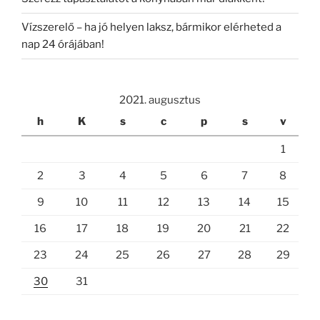
Vízszerelő – ha jó helyen laksz, bármikor elérheted a
nap 24 órájában!
2021. augusztus
h
K
s
c
p
s
v
1
2
3
4
5
6
7
8
9
10
11
12
13
14
15
16
17
18
19
20
21
22
23
24
25
26
27
28
29
30
31