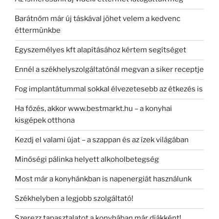
Barátnőm már új táskával jöhet velem a kedvenc
éttermünkbe
Egyszemélyes kft alapításához kértem segítséget
Ennél a székhelyszolgáltatónál megvan a siker receptje
Fog implantátummal sokkal élvezetesebb az étkezés is
Ha főzés, akkor www.bestmarkt.hu – a konyhai
kisgépek otthona
Kezdj el valami újat – a szappan és az ízek világában
Minőségi pálinka helyett alkoholbetegség
Most már a konyhánkban is napenergiát használunk
Székhelyben a legjobb szolgáltató!
Szerezz tapasztalatot a konyhában már diákként!