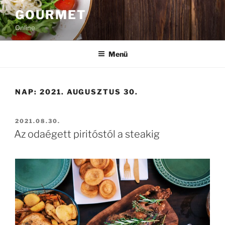
Tartalomhoz
GOURMET
Online
Menü
NAP:
2021. AUGUSZTUS 30.
BEKÜLDVE:
2021.08.30.
Az odaégett piritóstól a steakig