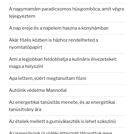
A nagymamám paradicsomos húsgombóca, amit végre
lejegyeztem
A nap ereje és a napelem haszna a konyhámban
Akár főzés közben is házhoz rendelheted a
nyomtatópapírt
Ami a legjobban feldobhatja a kulináris élvezeteket:
maga a helyszín!
Apa lettem, ezért megtanultam főzni
Autóink védelme Mannollal
Az energetikai tanúsítás menete, és az energetikai
tanúsítvány ára
Az ételek mellett a gumiválaszték is lehet sokszínű
Az ismerősünk új vidéki éttermét látogattuk meg