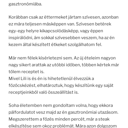
gasztronómiába.
Korábban csak az éttermeket jártam szívesen, azonban
ez mára teljesen másképpen van. Szívesen betérek
egy-egy helyre kikapcsolódásképp, vagy éppen
inspirálódni, ám sokkal szívesebben veszem, ha az én
kezem által készített étkeket szolgálhatom fel.
Már nem félek kísérletezni sem. Az új ételeim nagyon
nagy sikert arattak az utóbbi időben, többen kértek már
tőlem receptet is.
Mivel Lili is és én is hihetetlenül élvezzük a
főzőcskézést, elhatároztuk, hogy készítünk egy saját
receptjeinkből való összeállítást is.
Soha életemben nem gondoltam volna, hogy ekkora
pálfordulatot vesz majd az én gasztronómiai utazásom.
Megszerettem a főzés minden percét, már a steak
elkészítése sem okoz problémát. Mára azon dolgozom