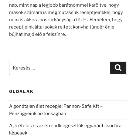
nap, mint nap a legjobb barátnőmmel karöltve, hogy
mások számára is megmutassuk receptjeinkkel, hogy
nem is akkora boszorkányság a főzés. Remélem, hogy
receptjeink által sokak rejtett konyhaitündér énje
bújhat majd elő a felszínre.
Keresés
Keresé
a
következő
kifejezésre:
OLDALAK
A gondtalan élet recepje: Pannon-Safe Kft –
Pénzügyeink biztonságban
A jó ételek és az étrendkiegészítők egyaránt csodára
képesek